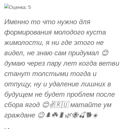
Именно то что нужно для
формирования молодого куста
жимолости, я ни где этого не
видел, не знаю сам придумал 😊
думаю через пару лет когда ветви
станут толстыми тогда и
отпущу, ну и удаление лишних в
будущем не будет проблем после
сбора ягод 😊✌️🇷🇺 матайте ум
граждане 😉🌲☘️🐛🌿🐝🍒🐕☀️