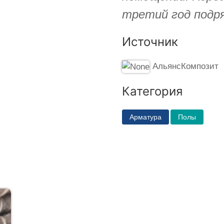
третий год подря
Источник
АльянсКомпозит
Категория
Арматура
Полы