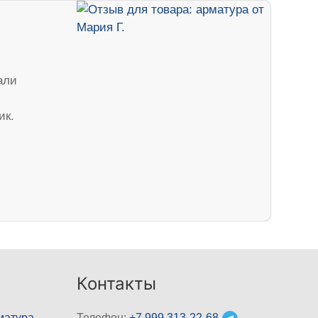
али
ик.
Контакты
матура
Телефон:
+7 999 313-22-68