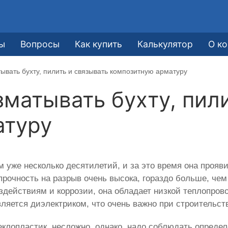
ы
Вопросы
Как купить
Калькулятор
О к
ывать бухту, пилить и связывать композитную арматуру
зматывать бухту, пил
атуру
 уже несколько десятилетий, и за это время она прояви
прочность на разрыв очень высока, гораздо больше, чем
здействиям и коррозии, она обладает низкой теплопр
вляется диэлектриком, что очень важно при строительст
теклопластик, несложно, однако, надо соблюдать опреде