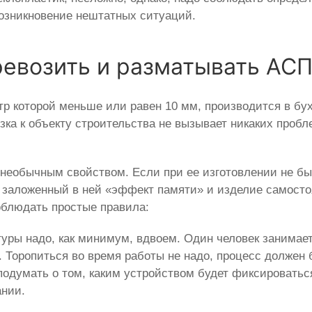
озникновение нештатных ситуаций.
ревозить и разматывать АС
р которой меньше или равен 10 мм, производится в бух
зка к объекту строительства не вызывает никаких проб
 необычным свойством. Если при ее изготовлении не бы
т заложенный в ней «эффект памяти» и изделие самост
облюдать простые правила:
туры надо, как минимум, вдвоем. Один человек занима
 Торопиться во время работы не надо, процесс должен
е подумать о том, каким устройством будет фиксироват
ании.