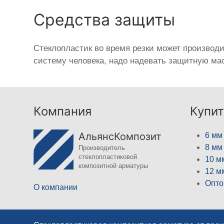
Средства защиты
Стеклопластик во время резки может производ
систему человека, надо надевать защитную мас
Компания
Купит
АльянсКомпозит
6 мм
8 мм
Производитель
стеклопластиковой
10 м
композитной арматуры
12 м
Опто
О компании