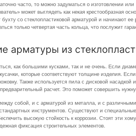
точно часто, то можно задуматься о изготовлении или 
атель» может выглядеть как некая крестообразная основ
 бухту со стеклопластиковой арматурой и начинают ее 
ться только четвертая часть кольца, что послужит гара
ие арматуры из стеклопласт
ься, как большими кусками, так и не очень. Если диаме
кусачки, которые соответствуют толщине изделия. Есл
жовку. Также используется пила с дисковой насадкой и
и предварительный расчет. Это поможет совершить нужн
между собой, и с арматурой из металла, и с различными
стандартных инструментов. Существуют и специальные 
беспечить высокую стойкость к коррозии. Стоят эти хом
адежная фиксация строительных элементов.