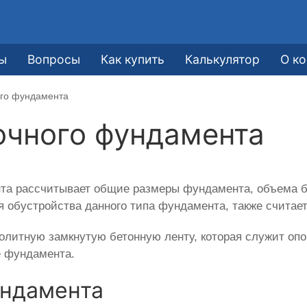
ы
Вопросы
Как купить
Калькулятор
О к
ого фундамента
очного фундамента
та рассчитывает общие размеры фундамента, объема бе
 обустройства данного типа фундамента, также считае
литную замкнутую бетонную ленту, которая служит опо
е фундамента.
ундамента