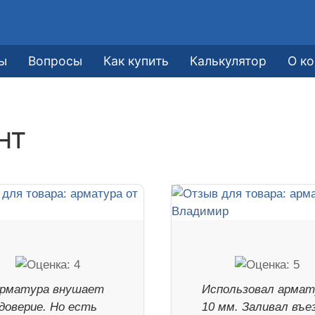
ы
Вопросы
Как купить
Калькулятор
О к
нт
рматура внушает
Использовал армат
доверие. Но есть
10 мм. Заливал въе