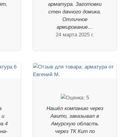
ят,
арматура. Заготовки
стен дачного домика.
Отличное
армирование…
24 марта 2025 г.
а
Нашёл компанию через
 и
Авито, заказывал в
а 4
Амурскую область
на-
через ТК Кит по