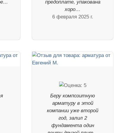
ре…
предоплате, упакована
.
хоро…
6 февраля 2025 г.
ля
Беру композитную
арматуру в этой
компании уже второй
год, залил 2
фундамента один
ленту другой плит…