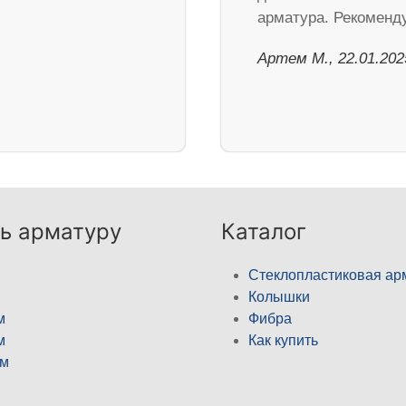
арматура. Рекоменд
Артем М., 22.01.202
ь арматуру
Каталог
Стеклопластиковая ар
Колышки
м
Фибра
м
Как купить
м