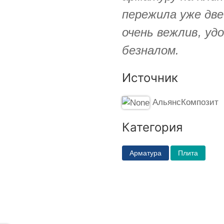
пережила уже две
очень вежлив, уд
безналом.
Источник
АльянсКомпозит
Категория
Арматура
Плита