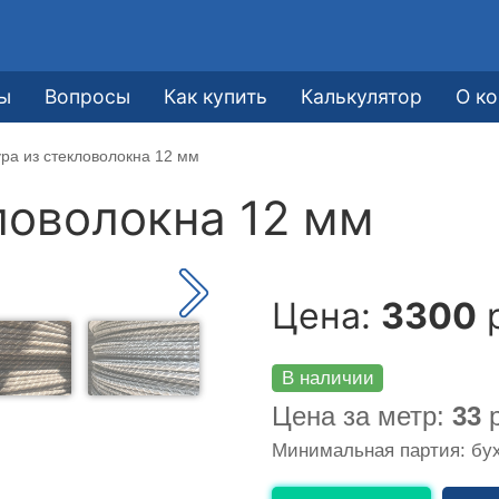
ы
Вопросы
Как купить
Калькулятор
О к
ра из стекловолокна 12 мм
ловолокна 12 мм
Цена:
3300
р
В наличии
Цена за метр:
33
р
Минимальная партия: бух