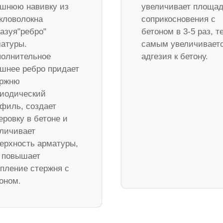
шнюю навивку из
увеличивает площа
кловолокна
соприкосновения с
азуя"ребро"
бетоном в 3-5 раз, т
атуры.
самым увеличивает
олнительное
адгезия к бетону.
шнее ребро придает
ержню
иодический
филь, создает
еровку в бетоне и
личивает
ерхность арматуры,
 повышает
пление стержня с
оном.