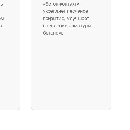
дь
«бетон-контакт»
укрепляет песчаное
ем
покрытие, улучшает
ся
сцепление арматуры с
бетоном.