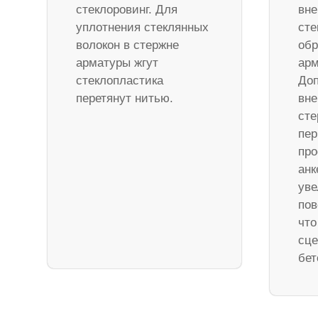
стеклоровинг. Для
вне
уплотнения стеклянных
сте
волокон в стержне
обр
арматуры жгут
арм
стеклопластика
Доп
перетянут нитью.
вне
ст
пер
про
анк
уве
пов
что
сце
бет